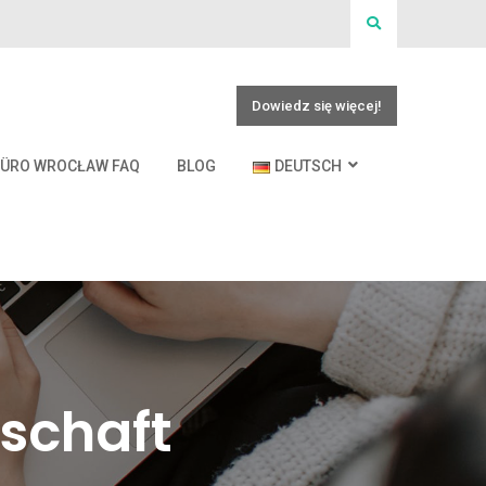
Dowiedz się więcej!
BÜRO WROCŁAW FAQ
BLOG
DEUTSCH
lschaft