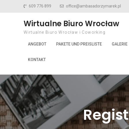
Skip to content
609 776 899
office@ambasadorzymarek.pl
Wirtualne Biuro Wrocław
Wirtualne Biuro Wrocław i Coworking
ANGEBOT
PAKETE UND PREISLISTE
GALERIE
KONTAKT
Regist