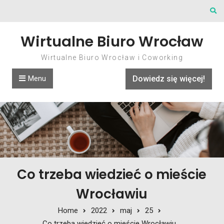
Skip to content
Wirtualne Biuro Wrocław
Wirtualne Biuro Wrocław i Coworking
Menu
Dowiedz się więcej!
Co trzeba wiedzieć o mieście
Wrocławiu
Home
2022
maj
25
Co trzeba wiedzieć o mieście Wrocławiu