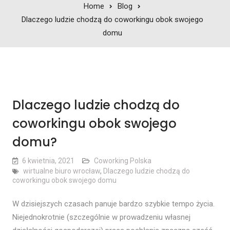
Home
Blog
Dlaczego ludzie chodzą do coworkingu obok swojego
domu
Dlaczego ludzie chodzą do
coworkingu obok swojego
domu?
6 kwietnia, 2021
Coworking Polska
wirtualne biuro wrocław
,
Dlaczego ludzie chodzą do
coworkingu obok swojego domu
W dzisiejszych czasach panuje bardzo szybkie tempo życia.
Niejednokrotnie (szczególnie w prowadzeniu własnej